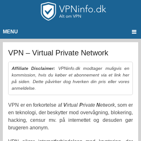
MENU
VPN – Virtual Private Network
Affiliate Disclaimer:
VPNinfo.dk modtager muligvis en
kommission, hvis du køber et abonnement via et link her
på siden. Dette påvirker dog hverken din pris eller vores
anmeldelse.
VPN er en forkortelse af
V
irtual
P
rivate
N
etwork
, som er
en teknologi, der beskytter mod overvågning, blokering,
hacking, censur mv. på internettet og desuden gør
brugeren anonym.