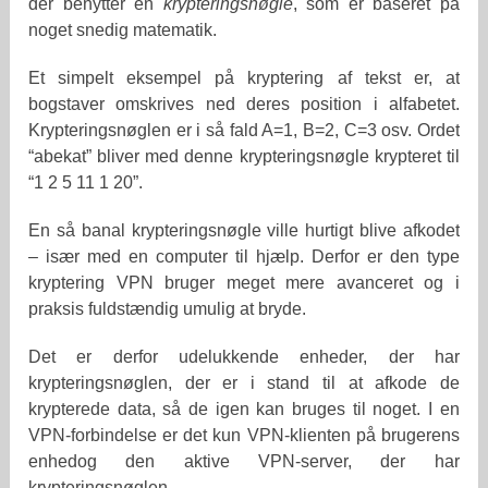
der benytter en
krypteringsnøgle
, som er baseret på
noget snedig matematik.
Et simpelt eksempel på kryptering af tekst er, at
bogstaver omskrives ned deres position i alfabetet.
Krypteringsnøglen er i så fald A=1, B=2, C=3 osv. Ordet
“abekat” bliver med denne krypteringsnøgle krypteret til
“1 2 5 11 1 20”.
En så banal krypteringsnøgle ville hurtigt blive afkodet
– især med en computer til hjælp. Derfor er den type
kryptering VPN bruger meget mere avanceret og i
praksis fuldstændig umulig at bryde.
Det er derfor udelukkende enheder, der har
krypteringsnøglen, der er i stand til at afkode de
krypterede data, så de igen kan bruges til noget. I en
VPN-forbindelse er det kun VPN-klienten på brugerens
enhedog den aktive VPN-server, der har
krypteringsnøglen.