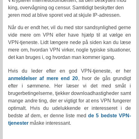
VPN krypterer internetforbindelsen, så den beskyttes mod
hacking, overvågning og censur. Samtidigt beskytter den
brugeren mod at blive sporet ved at skjule IP-adressen.
Når du er endt her, vil du med stor sandsynlighed gerne
vide mere om VPN eller have hjælp til at vælge en
VPN-tjeneste. Lidt længere nede på siden kan du læse
mere om, hvordan VPN virker, nogle typiske situationer,
det kan bruges i, og hvordan man kommer igang.
Hvis du leder efter en god VPN-tjeneste, er her
anmeldelser af mere end 20
, hvor de gås grundigt
efter i sømmene. Her læser vi det med småt i
brugerbetingelserne, tjekker downloadhastigheder samt
mange andre ting, der er vigtigt for at ens VPN fungerer
optimalt. Hvis du udelukkende er interesseret i de
bedste af dem, er denne liste med
de 5 bedste VPN-
tjenester
måske interessant.