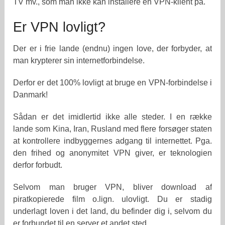
TV mv., som man ikke kan installere en VPN-klient på.
Er VPN lovligt?
Der er i frie lande (endnu) ingen love, der forbyder, at
man krypterer sin internetforbindelse.
Derfor er det 100% lovligt at bruge en VPN-forbindelse i
Danmark!
Sådan er det imidlertid ikke alle steder. I en række
lande som Kina, Iran, Rusland med flere forsøger staten
at kontrollere indbyggernes adgang til internettet. Pga.
den frihed og anonymitet VPN giver, er teknologien
derfor forbudt.
Selvom man bruger VPN, bliver download af
piratkopierede film o.lign. ulovligt. Du er stadig
underlagt loven i det land, du befinder dig i, selvom du
er forbundet til en server et andet sted.