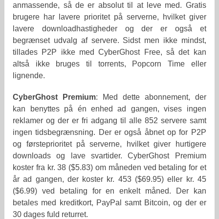
anmassende, så de er absolut til at leve med. Gratis
brugere har lavere prioritet på serverne, hvilket giver
lavere downloadhastigheder og der er også et
begrænset udvalg af servere. Sidst men ikke mindst,
tillades P2P ikke med CyberGhost Free, så det kan
altså ikke bruges til torrents, Popcorn Time eller
lignende.
CyberGhost Premium
: Med dette abonnement, der
kan benyttes på én enhed ad gangen, vises ingen
reklamer og der er fri adgang til alle 852 servere samt
ingen tidsbegrænsning. Der er også åbnet op for P2P
og førsteprioritet på serverne, hvilket giver hurtigere
downloads og lave svartider. CyberGhost Premium
koster fra kr. 38 ($5.83) om måneden ved betaling for et
år ad gangen, der koster kr. 453 ($69.95) eller kr. 45
($6.99) ved betaling for en enkelt måned. Der kan
betales med kreditkort, PayPal samt Bitcoin, og der er
30 dages fuld returret.