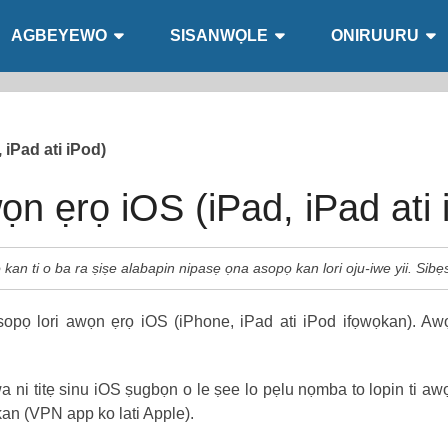
AGBEYEWO
SISANWỌLE
ONIRUURU
 iPad ati iPod)
ọn ẹrọ iOS (iPad, iPad ati 
an ti o ba ra ṣiṣe alabapin nipasẹ ọna asopọ kan lori oju-iwe yii. Sibẹs
opọ lori awọn ẹrọ iOS (iPhone, iPad ati iPod ifọwọkan). Aw
wa ni titẹ sinu iOS ṣugbọn o le ṣee lo pẹlu nọmba to lopin ti awọ
 kan (VPN app ko lati Apple).