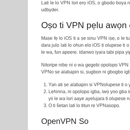
Lati le lo VPN lori ẹrọ iOS, o gbọdọ boya n
udbyder.
Oṣo ti VPN pẹlu awọn 
Maṣe fẹ lo iOS ti a ṣe sinu VPN iṣẹ, o le 
dara julọ lati lo ohun elo iOS ti olupese ti 
le wa, fun apẹẹrẹ. idanwo iyara tabi pipa yi
Nitoripe nibẹ ni o wa gẹgẹbi ọpọlọpọ VPN aw
VPNo ṣe alabapin si, ṣugbọn ni gbogbo igbe
Yan ati ṣe alabapin si VPNolupese ti o
Lẹhinna, ni ọpọlọpọ igba, iwọ yoo gba ime
yii le wa lori aaye ayelujara ti olupese
O ti šetan lati lo titun rẹ VPNasopọ.
OpenVPN So