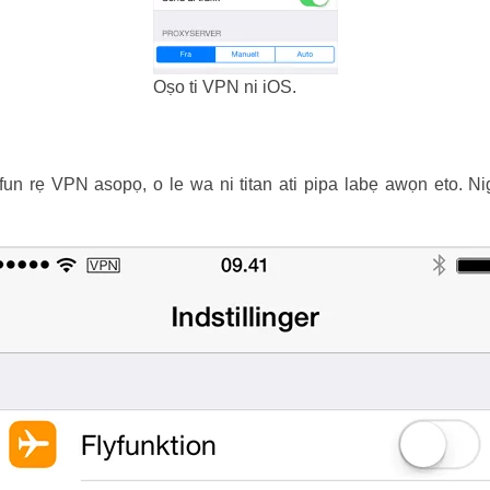
Oṣo ti VPN ni iOS.
o fun rẹ VPN asopọ, o le wa ni titan ati pipa labẹ awọn eto. 