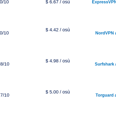
0/10
$ 6.67 / osù
ExpressVPN
$ 4.42 / osù
0/10
NordVPN a
$ 4.98 / osù
,8/10
Surfshark 
$ 5.00 / osù
,7/10
Torguard 