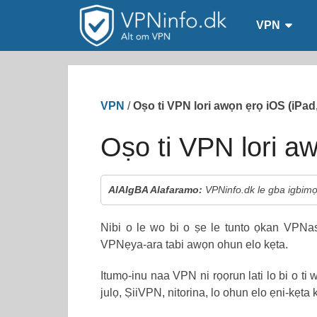
VPN
VPN
/
Oṣo ti VPN lori awọn ẹrọ iOS (iPad,
Oṣo ti VPN lori aw
AlAIgBA Alafaramo:
VPNinfo.dk le gba igbimọ k
Nibi o le wo bi o ṣe le tunto ọkan VPNas
VPNẹya-ara tabi awọn ohun elo kẹta.
Itumọ-inu naa VPN ni rọọrun lati lo bi o ti 
julọ, ṢiiVPN, nitorina, lo ohun elo ẹni-kẹta