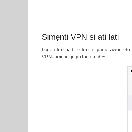
Simẹnti VPN si ati lati
Lọgan ti o ba ti tẹ ti o ti fipamọ awọn et
VPNaami ni igi ipo lori ẹrọ iOS.