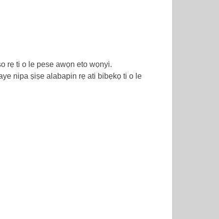
oso rẹ ti o le pese awọn eto wọnyi.
 nipa ṣiṣe alabapin rẹ ati bibẹkọ ti o le