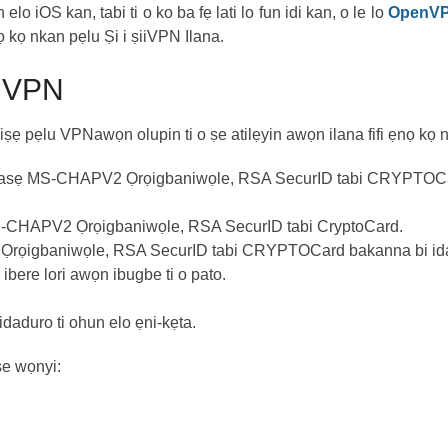
 iOS kan, tabi ti o ko ba fẹ lati lo fun idi kan, o le lo
OpenVP
 kọ nkan pẹlu Ṣi i ṣiiVPN Ilana.
u VPN
iṣẹ pẹlu VPNawọn olupin ti o ṣe atilẹyin awọn ilana fifi ẹnọ kọ n
 nipasẹ MS-CHAPV2 Ọrọigbaniwọle, RSA SecurID tabi CRYPTOCar
 MS-CHAPV2 Ọrọigbaniwọle, RSA SecurID tabi CryptoCard.
ẹ Ọrọigbaniwọle, RSA SecurID tabi CRYPTOCard bakanna bi idani
ibere lori awọn ibugbe ti o pato.
i idaduro ti ohun elo ẹni-kẹta.
se wọnyi: