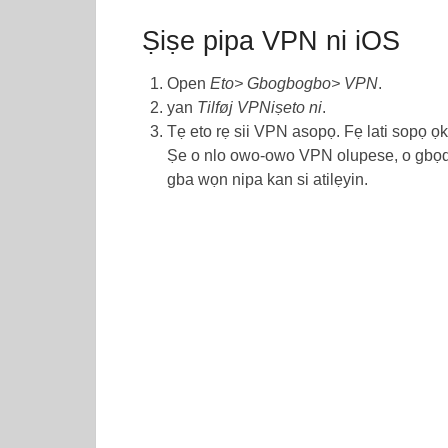
Ṣiṣe pipa VPN ni iOS
Open
Eto> Gbogbogbo> VPN
.
yan
Tilføj VPNiṣeto ni
.
Tẹ eto rẹ sii VPN asopọ. Fẹ lati sopọ ọka
Ṣe o nlo owo-owo VPN olupese, o gbọdọ n
gba wọn nipa kan si atilẹyin.