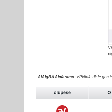
VP
ni
AlAIgBA Alafaramo:
VPNinfo.dk le gba igb
olupese
O