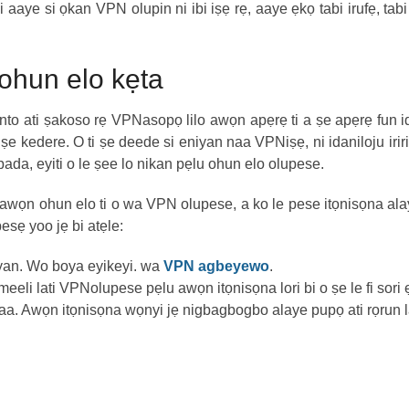
i aaye si ọkan VPN olupin ni ibi iṣẹ rẹ, aaye ẹkọ tabi irufẹ, t
ohun elo kẹta
tunto ati ṣakoso rẹ VPNasopọ lilo awọn apẹrẹ ti a ṣe apẹrẹ fun 
o ṣe kedere. O ti ṣe deede si eniyan naa VPNiṣẹ, ni idaniloju iri
pada, eyiti o le ṣee lo nikan pẹlu ohun elo olupese.
ọn ohun elo ti o wa VPN olupese, a ko le pese itọnisọna alaye lor
sẹ yoo jẹ bi atẹle:
 yan. Wo boya eyikeyi. wa
VPN agbeyewo
.
eli lati VPNolupese pẹlu awọn itọnisọna lori bi o ṣe le fi sori ẹ
 naa. Awọn itọnisọna wọnyi jẹ nigbagbogbo alaye pupọ ati rọrun la