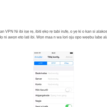
n VPN Ni ibi iṣẹ rẹ, ibiti ẹkọ rẹ tabi irufẹ, o yẹ ki o kan si alak
i awọn eto lati ibi. Wọn maa n wa lori oju opo wẹẹbu labẹ alaye