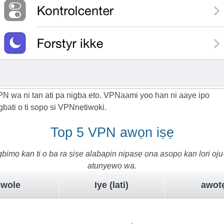
N wa ni tan ati pa nigba eto. VPNaami yoo han ni aaye ipo
gbati o ti sopọ si VPNnẹtiwọki.
Top 5 VPN awọn iṣẹ
imọ kan ti o ba ra ṣiṣe alabapin nipasẹ ọna asopọ kan lori oju-i
atunyẹwo wa.
 wole
Iye (lati)
awot