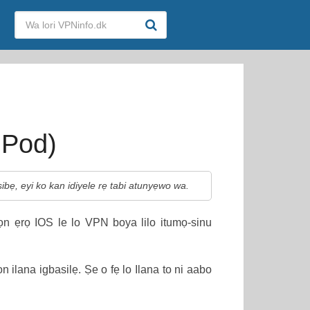
iPod)
ibẹ, eyi ko kan idiyele rẹ tabi atunyẹwo wa.
ọn ẹrọ IOS le lo VPN boya lilo itumọ-sinu
n ilana igbasilẹ. Ṣe o fẹ lo Ilana to ni aabo