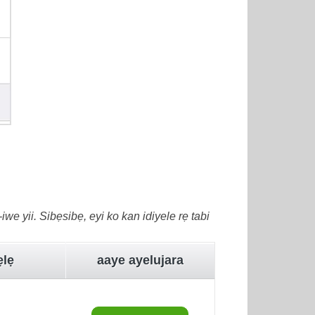
we yii. Sibẹsibẹ, eyi ko kan idiyele rẹ tabi
ẹlẹ
aaye ayelujara