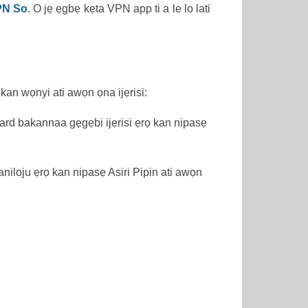
N So
. O jẹ ẹgbẹ kẹta VPN app ti a le lo lati
kan wọnyi ati awọn ọna ijẹrisi:
d bakannaa gẹgẹbi ijẹrisi ẹrọ kan nipasẹ
loju ẹrọ kan nipasẹ Asiri Pipin ati awọn