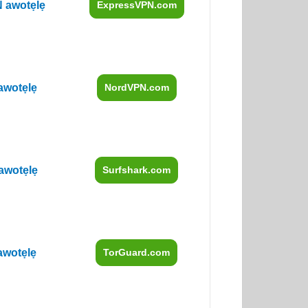
 awotẹlẹ
ExpressVPN.com
wotẹlẹ
NordVPN.com
awotẹlẹ
Surfshark.com
awotẹlẹ
TorGuard.com