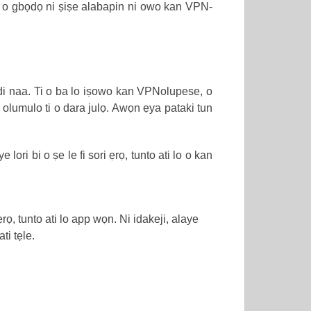
abi o gbọdọ ni ṣiṣe alabapin ni owo kan VPN-
idi naa. Ti o ba lo iṣowo kan VPNolupese, o
ri olumulo ti o dara julọ. Awọn ẹya pataki tun
i bi o ṣe le fi sori ẹrọ, tunto ati lo o kan
rọ, tunto ati lo app wọn. Ni idakeji, alaye
ti tẹle.