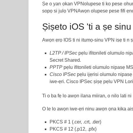
Ṣe o yan ọkan VPNolupese ti ko pese ohun elo
sopọ si julọ VPNAwọn olupese pese fifi ẹnọ
Ṣiṣeto iOS 'ti a ṣe sin
Awọn ẹrọ IOS ti ni itumọ-sinu VPN iṣẹ ti n ṣ
L2TP / IPSec
pẹlu ifitonileti olumulo
Secret Shared.
PPTP
pẹlu ifitonileti olumulo nipasẹ
Cisco IPSec
pẹlu ijẹrisi olumulo nipas
iwe-ẹri. Cisco IPSec ṣiṣẹ pẹlu VPN Lori 
Ti o ba fẹ lo awọn ilana miiran, o nilo lati n
O le lo awọn iwe-ẹri ninu awọn ọna kika ai
PKCS # 1 (.cer, .crt, .der)
PKCS # 12 (.p12, .pfx)